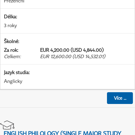
Prezenční
Délka
:
3 roky
Školné
:
Za rok
:
EUR 4,200.00 (USD 4,844.00)
Celkem
:
EUR 12,600.00 (USD 14,532.01)
Jazyk studia
:
Anglicky
Více
...
ENGLISH PHILOLOGY (SINGLE MAJOR STUDY