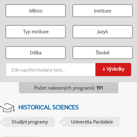
Město
Instituce
Typ instituce
Jazyk
Délka
Školné
↓
Výsledky
Počet nalezených programů
:
191
HISTORICAL SCIENCES
Studijní programy
Univerzita Pardubice