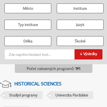
Město
Instituce
Typ instituce
Jazyk
Délka
Školné
↓
Výsledky
Počet nalezených programů
:
191
HISTORICAL SCIENCES
Studijní programy
Univerzita Pardubice