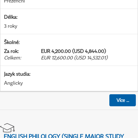
Prezenční
Délka
:
3 roky
Školné
:
Za rok
:
EUR 4,200.00 (USD 4,844.00)
Celkem
:
EUR 12,600.00 (USD 14,532.01)
Jazyk studia
:
Anglicky
Více
...
ENGLISH PHILOLOGY (SINGLE MAJOR STUDY