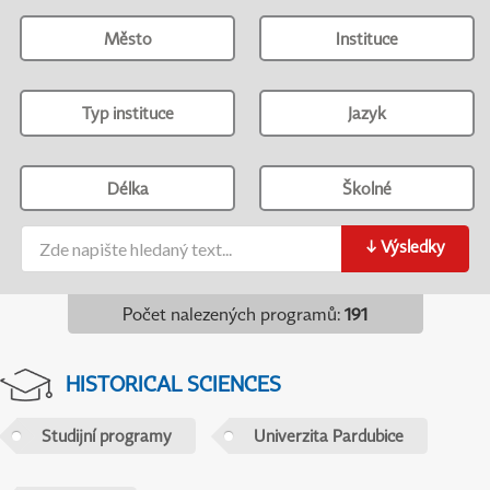
Město
Instituce
Typ instituce
Jazyk
Délka
Školné
↓
Výsledky
Počet nalezených programů
:
191
HISTORICAL SCIENCES
Studijní programy
Univerzita Pardubice