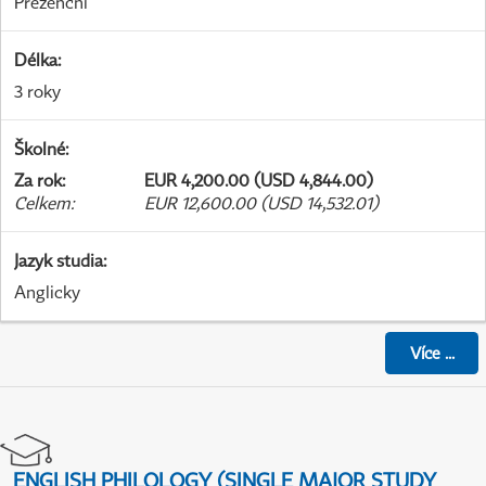
Prezenční
Délka
:
3 roky
Školné
:
Za rok
:
EUR 4,200.00 (USD 4,844.00)
Celkem
:
EUR 12,600.00 (USD 14,532.01)
Jazyk studia
:
Anglicky
Více
...
ENGLISH PHILOLOGY (SINGLE MAJOR STUDY