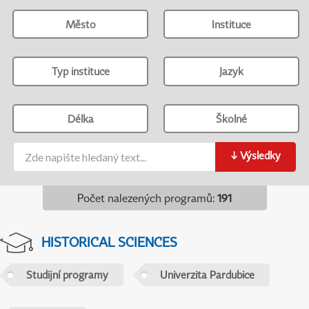
Město
Instituce
Typ instituce
Jazyk
Délka
Školné
↓
Výsledky
Počet nalezených programů
:
191
HISTORICAL SCIENCES
Studijní programy
Univerzita Pardubice