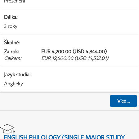
Prezenční
Délka
:
3 roky
Školné
:
Za rok
:
EUR 4,200.00 (USD 4,844.00)
Celkem
:
EUR 12,600.00 (USD 14,532.01)
Jazyk studia
:
Anglicky
Více
...
ENGLISH PHILOLOGY (SINGLE MAJOR STUDY