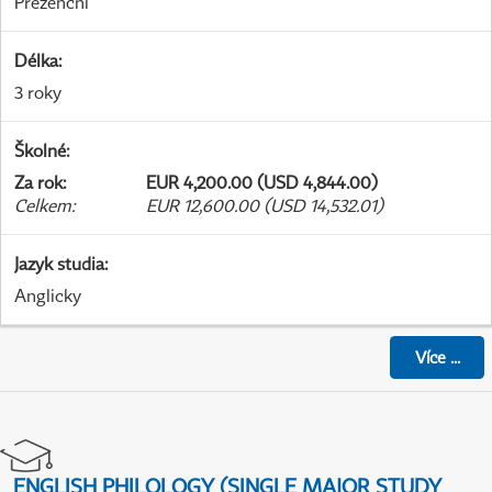
Prezenční
Délka
:
3 roky
Školné
:
Za rok
:
EUR 4,200.00 (USD 4,844.00)
Celkem
:
EUR 12,600.00 (USD 14,532.01)
Jazyk studia
:
Anglicky
Více
...
ENGLISH PHILOLOGY (SINGLE MAJOR STUDY