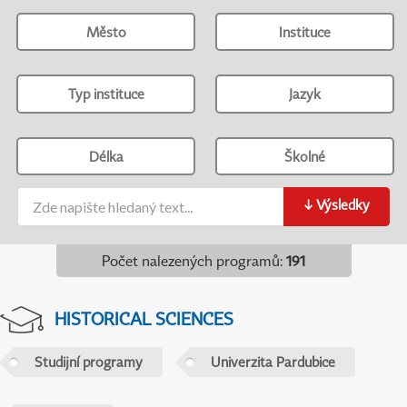
Město
Instituce
Typ instituce
Jazyk
Délka
Školné
↓
Výsledky
Počet nalezených programů
:
191
HISTORICAL SCIENCES
Studijní programy
Univerzita Pardubice