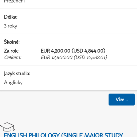
Prezenční
Délka
:
3 roky
Školné
:
Za rok
:
EUR 4,200.00 (USD 4,844.00)
Celkem
:
EUR 12,600.00 (USD 14,532.01)
Jazyk studia
:
Anglicky
Více
...
ENGLISH PHILOLOGY (SINGLE MAJOR STUDY