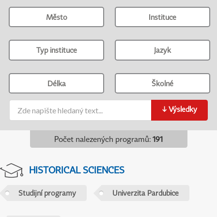
Město
Instituce
Typ instituce
Jazyk
Délka
Školné
↓
Výsledky
Počet nalezených programů
:
191
HISTORICAL SCIENCES
Studijní programy
Univerzita Pardubice