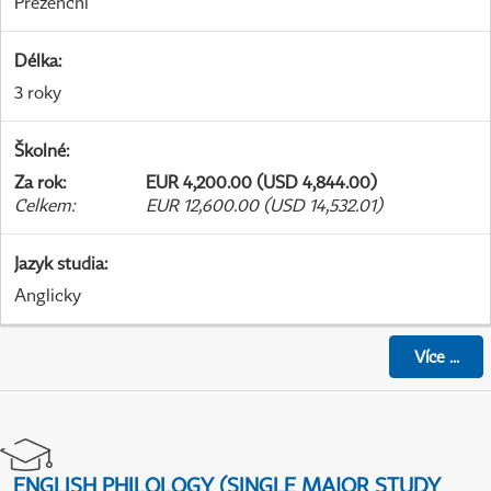
Prezenční
Délka
:
3 roky
Školné
:
Za rok
:
EUR 4,200.00 (USD 4,844.00)
Celkem
:
EUR 12,600.00 (USD 14,532.01)
Jazyk studia
:
Anglicky
Více
...
ENGLISH PHILOLOGY (SINGLE MAJOR STUDY