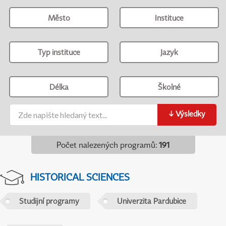
Město
Instituce
Typ instituce
Jazyk
Délka
Školné
↓
Výsledky
Počet nalezených programů
:
191
HISTORICAL SCIENCES
Studijní programy
Univerzita Pardubice