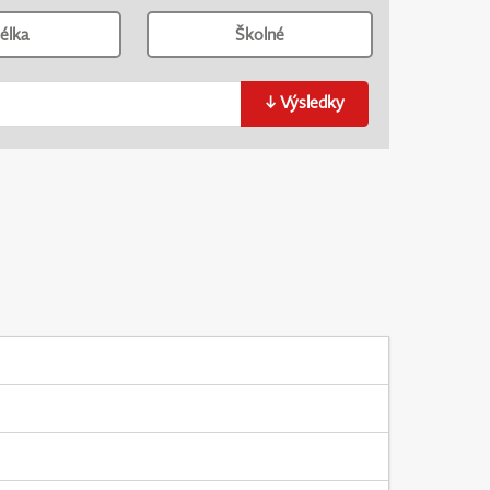
élka
Školné
↓
Výsledky