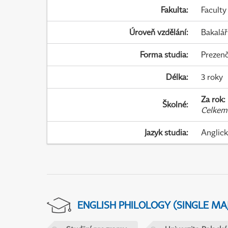
Fakulta
:
Faculty
Úroveň vzdělání
:
Bakalář
Forma studia
:
Prezenč
Délka
:
3 roky
Za rok
:
Školné
:
Celkem
Jazyk studia
:
Anglic
ENGLISH PHILOLOGY (SINGLE M