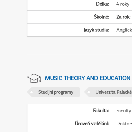
Délka
:
4 roky
Školné
:
Za rok
:
Jazyk studia
:
Anglic
MUSIC THEORY AND EDUCATION
Studijní programy
Univerzita Palack
Fakulta
:
Faculty
Úroveň vzdělání
:
Doktor