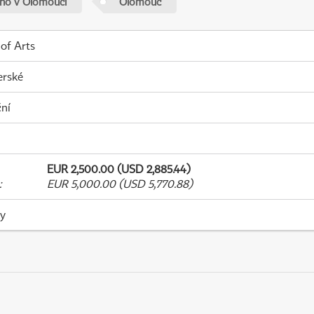
ého v Olomouci
Olomouc
 of Arts
erské
ní
EUR 2,500.00 (USD 2,885.44)
:
EUR 5,000.00 (USD 5,770.88)
ky