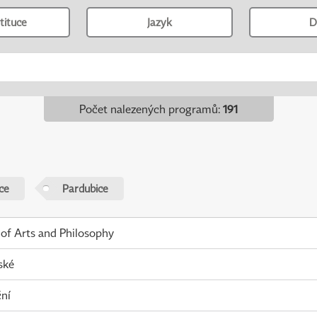
tituce
Jazyk
D
Počet nalezených programů
:
191
ce
Pardubice
 of Arts and Philosophy
ské
ní