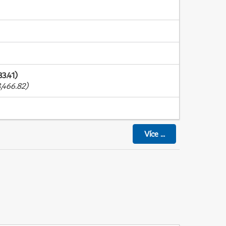
3.41)
,466.82)
Více
...