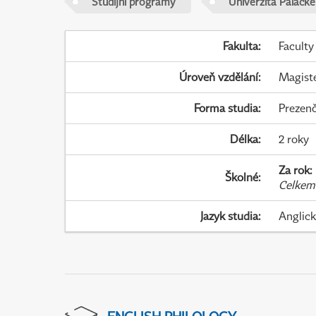
Studijní programy
Univerzita Palack
Fakulta
:
Faculty
Úroveň vzdělání
:
Magist
Forma studia
:
Prezenč
Délka
:
2 roky
Za rok
:
Školné
:
Celkem
Jazyk studia
:
Anglic