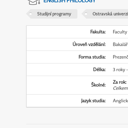
ENGLISH PHILOLOGY
Studijní programy
Ostravská univerzi
Fakulta
:
Faculty
Úroveň vzdělání
:
Bakalář
Forma studia
:
Prezenč
Délka
:
3 roky 
Za rok
:
Školné
:
Celkem
Jazyk studia
:
Anglic