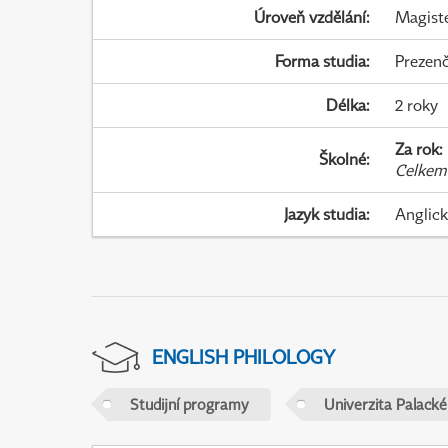
Úroveň vzdělání
:
Magist
Forma studia
:
Prezenč
Délka
:
2 roky
Za rok
:
Školné
:
Celkem
Jazyk studia
:
Anglic
ENGLISH PHILOLOGY
Studijní programy
Univerzita Palack