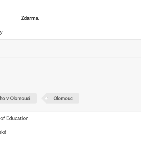
Zdarma.
ky
ého v Olomouci
Olomouc
 of Education
ské