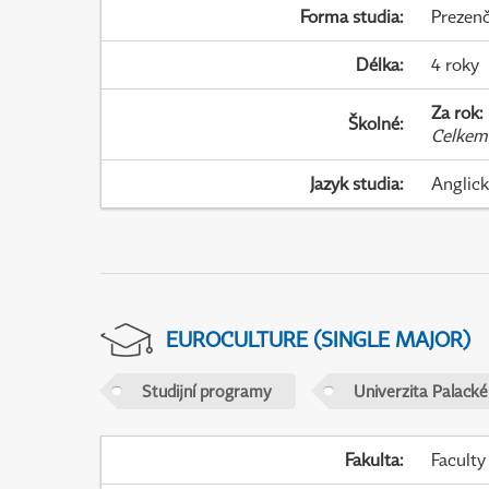
Forma studia
:
Prezenč
Délka
:
4 roky
Za rok
:
Školné
:
Celkem
Jazyk studia
:
Anglic
EUROCULTURE (SINGLE MAJOR)
Studijní programy
Univerzita Palack
Fakulta
:
Faculty