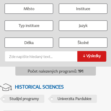
Město
Instituce
Typ instituce
Jazyk
Délka
Školné
↓
Výsledky
Počet nalezených programů
:
191
HISTORICAL SCIENCES
Studijní programy
Univerzita Pardubice