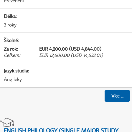
Prezenční
Délka
:
3 roky
Školné
:
Za rok
:
EUR 4,200.00 (USD 4,844.00)
Celkem
:
EUR 12,600.00 (USD 14,532.01)
Jazyk studia
:
Anglicky
Více
...
ENGLISH PHILOLOGY (SINGLE MAJOR STUDY