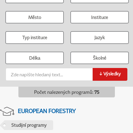
Město
Instituce
Typ instituce
Jazyk
Délka
Školné
↓
Výsledky
Počet nalezených programů
:
75
EUROPEAN FORESTRY
Studijní programy