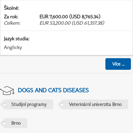
Školné
:
Za rok
:
EUR 7,600.00 (USD 8,765.34)
Celkem
:
EUR 53,200.00 (USD 61,357.38)
Jazyk studia
:
Anglicky
Více
...
DOGS AND CATS DISEASES
Studijní programy
Veterinární univerzita Brno
Brno