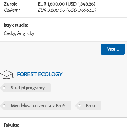
Za rok
:
EUR 1,600.00 (USD 1,848.26)
Celkem
:
EUR 3,200.00 (USD 3,696.53)
Jazyk studia
:
Česky, Anglicky
Více
...
FOREST ECOLOGY
Studijní programy
Mendelova univerzita v Brně
Brno
Fakulta
: