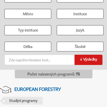
Město
Instituce
Typ instituce
Jazyk
Délka
Školné
↓
Výsledky
Počet nalezených programů
:
75
EUROPEAN FORESTRY
Studijní programy