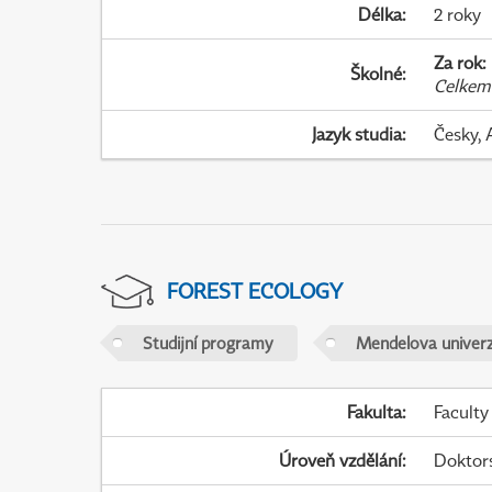
Délka
:
2 roky
Za rok
:
Školné
:
Celkem
Jazyk studia
:
Česky, 
FOREST ECOLOGY
Studijní programy
Mendelova univerz
Fakulta
:
Faculty
Úroveň vzdělání
:
Doktor