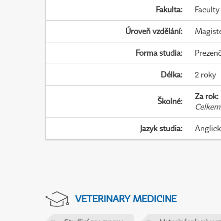
Fakulta
:
Faculty
Úroveň vzdělání
:
Magist
Forma studia
:
Prezenč
Délka
:
2 roky
Za rok
:
Školné
:
Celkem
Jazyk studia
:
Anglic
VETERINARY MEDICINE