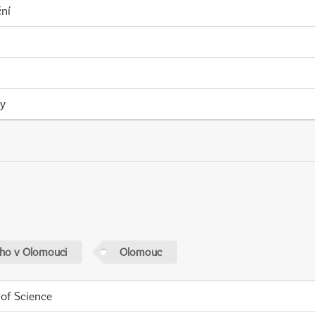
ní
ky
ého v Olomouci
Olomouc
 of Science