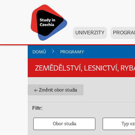
UNIVERZITY
PROGRA
DOMŮ
PROGRAMY
ZEMĚDĚLSTVÍ, LESNICTVÍ, RYB
← Změnit obor studia
Filtr
:
Obor studia
Typ vz