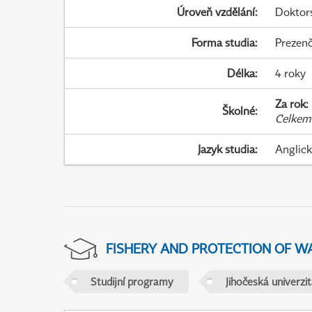
Úroveň vzdělání
:
Doktor
Forma studia
:
Prezenč
Délka
:
4 roky
Za rok
:
Školné
:
Celkem
Jazyk studia
:
Anglic
FISHERY AND PROTECTION OF W
Studijní programy
Jihočeská univerzi