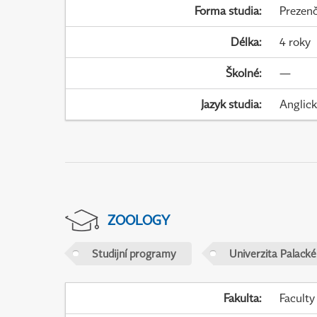
Forma studia
:
Prezenč
Délka
:
4 roky
Školné
:
—
Jazyk studia
:
Anglic
ZOOLOGY
Studijní programy
Univerzita Palack
Fakulta
:
Faculty