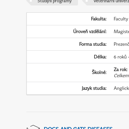
Studijní programy
Veterinární univer
Fakulta
:
Faculty
Úroveň vzdělání
:
Magist
Forma studia
:
Prezenč
Délka
:
6 roků 
Za rok
:
Školné
:
Celkem
Jazyk studia
:
Anglic