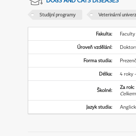
DOGS AND CATS DISEASES
Studijní programy
Veterinární univer
Fakulta
:
Faculty
Úroveň vzdělání
:
Doktor
Forma studia
:
Prezenč
Délka
:
4 roky 
Za rok
:
Školné
:
Celkem
Jazyk studia
:
Anglic