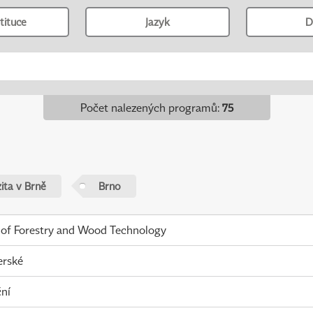
tituce
Jazyk
D
Počet nalezených programů
:
75
ita v Brně
Brno
 of Forestry and Wood Technology
erské
ní