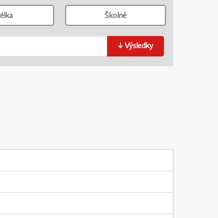
élka
Školné
↓
Výsledky