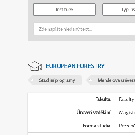
Instituce
Typ ins
EUROPEAN FORESTRY
Studijní programy
Mendelova univerz
Fakulta
:
Faculty
Úroveň vzdělání
:
Magist
Forma studia
:
Prezenč