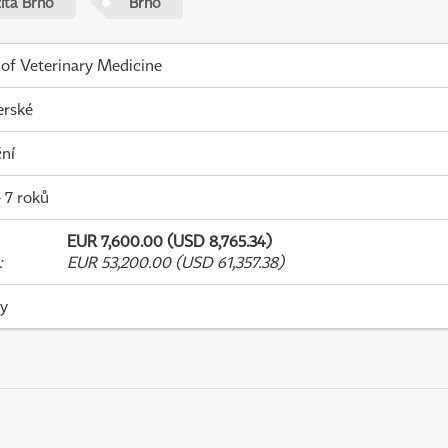
zita Brno
Brno
 of Veterinary Medicine
erské
ní
- 7 roků
EUR 7,600.00 (USD 8,765.34)
:
EUR 53,200.00 (USD 61,357.38)
ky