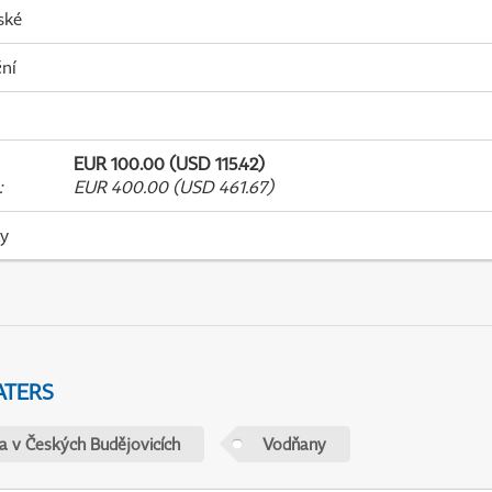
ské
ní
EUR 100.00 (USD 115.42)
:
EUR 400.00 (USD 461.67)
ky
ATERS
ta v Českých Budějovicích
Vodňany