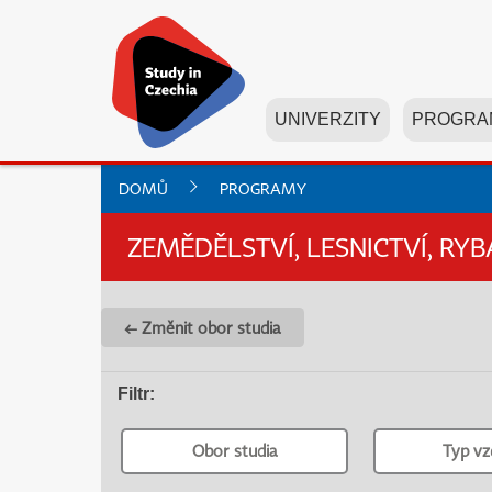
UNIVERZITY
PROGRA
DOMŮ
PROGRAMY
ZEMĚDĚLSTVÍ, LESNICTVÍ, RYB
← Změnit obor studia
Filtr
:
Obor studia
Typ vz