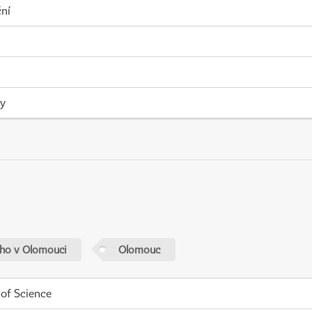
ní
ky
ého v Olomouci
Olomouc
 of Science