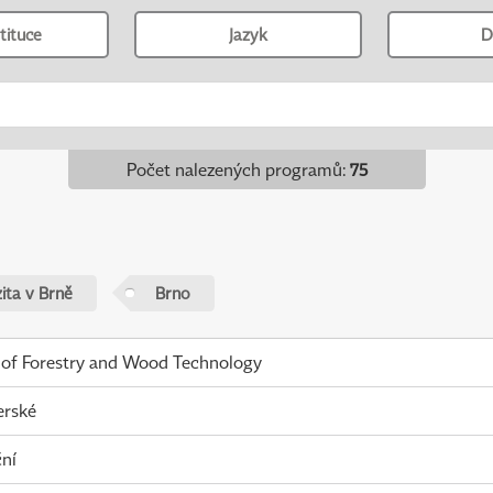
tituce
Jazyk
D
Počet nalezených programů
:
75
ita v Brně
Brno
 of Forestry and Wood Technology
erské
ní