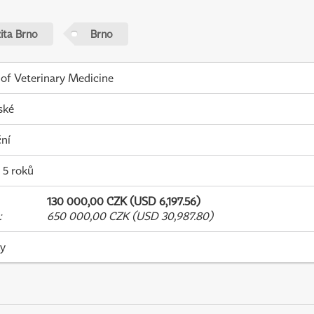
zita Brno
Brno
 of Veterinary Medicine
ské
ní
- 5 roků
130 000,00 CZK (USD 6,197.56)
:
650 000,00 CZK (USD 30,987.80)
ky