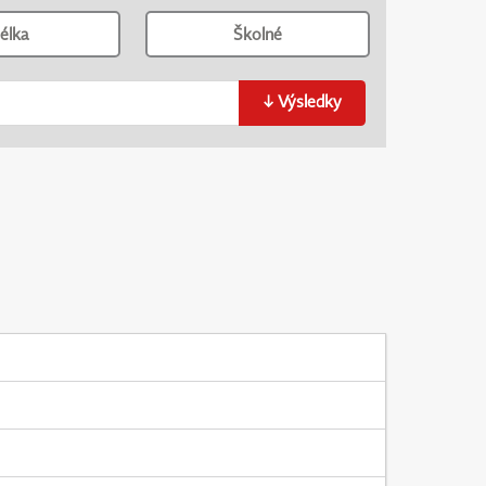
élka
Školné
↓
Výsledky