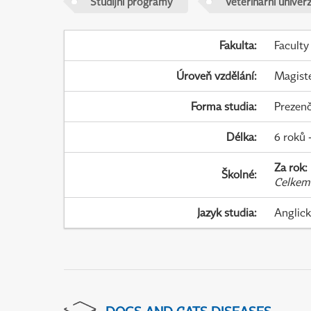
Studijní programy
Veterinární univer
Fakulta
:
Faculty
Úroveň vzdělání
:
Magist
Forma studia
:
Prezenč
Délka
:
6 roků 
Za rok
:
Školné
:
Celkem
Jazyk studia
:
Anglic