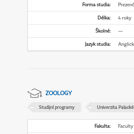
Forma studia
:
Prezenč
Délka
:
4 roky
Školné
:
—
Jazyk studia
:
Anglic
ZOOLOGY
Studijní programy
Univerzita Palack
Fakulta
:
Faculty