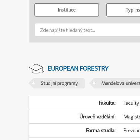
Instituce
Typ ins
EUROPEAN FORESTRY
Studijní programy
Mendelova univerz
Fakulta
:
Faculty
Úroveň vzdělání
:
Magist
Forma studia
:
Prezenč