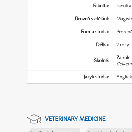
Fakulta
:
Faculty
Úroveň vzdělání
:
Magist
Forma studia
:
Prezenč
Délka
:
2 roky
Za rok
:
Školné
:
Celkem
Jazyk studia
:
Anglic
VETERINARY MEDICINE