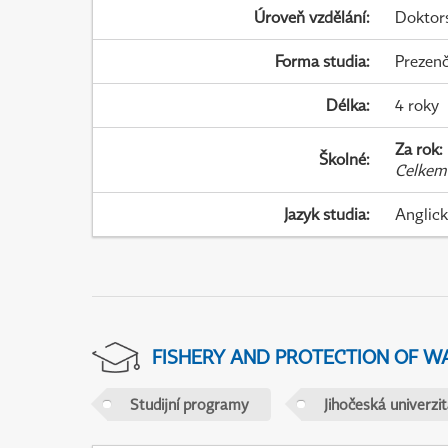
Úroveň vzdělání
:
Doktor
Forma studia
:
Prezenč
Délka
:
4 roky
Za rok
:
Školné
:
Celkem
Jazyk studia
:
Anglic
FISHERY AND PROTECTION OF W
Studijní programy
Jihočeská univerzi