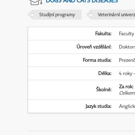
DOGS AND CATS DISEASES
Studijní programy
Veterinární univer
Fakulta
:
Faculty
Úroveň vzdělání
:
Doktor
Forma studia
:
Prezenč
Délka
:
4 roky 
Za rok
:
Školné
:
Celkem
Jazyk studia
:
Anglic