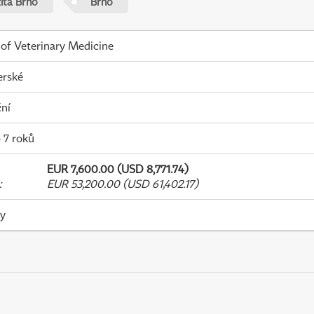
zita Brno
Brno
 of Veterinary Medicine
erské
ní
- 7 roků
EUR 7,600.00 (USD 8,771.74)
:
EUR 53,200.00 (USD 61,402.17)
ky