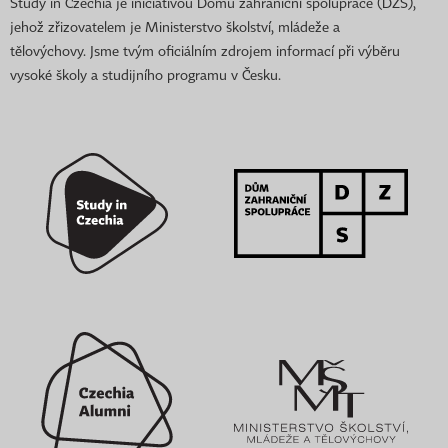
Study in Czechia je iniciativou Domu zahraniční spolupráce (DZS),
jehož zřizovatelem je Ministerstvo školství, mládeže a
tělovýchovy. Jsme tvým oficiálním zdrojem informací při výběru
vysoké školy a studijního programu v Česku.