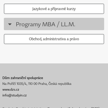
Jazykové a přípravné kurzy
Programy MBA / LL.M.
Obchod, administrativa a právo
Dům zahraniční spolupráce
Na Poříčí 1035/4, 110 00 Praha, Česká republika
www.dzs.cz
info@studyin.cz