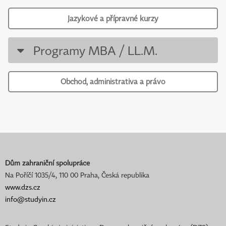
Jazykové a přípravné kurzy
Programy MBA / LL.M.
Obchod, administrativa a právo
Dům zahraniční spolupráce
Na Poříčí 1035/4, 110 00 Praha, Česká republika
www.dzs.cz
info@studyin.cz