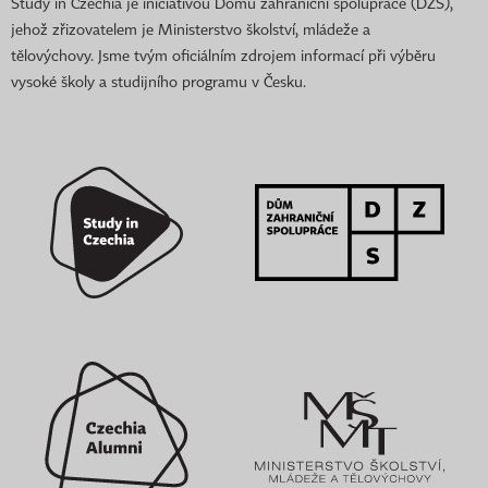
Study in Czechia je iniciativou Domu zahraniční spolupráce (DZS),
jehož zřizovatelem je Ministerstvo školství, mládeže a
tělovýchovy. Jsme tvým oficiálním zdrojem informací při výběru
vysoké školy a studijního programu v Česku.