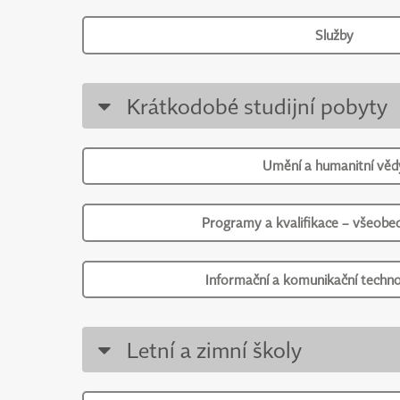
Služby
Krátkodobé studijní pobyty
Umění a humanitní věd
Programy a kvalifikace – všeobec
Informační a komunikační techno
Letní a zimní školy