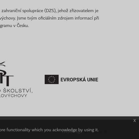
 zahraniční spolupráce (DZS), jehož zřizovatelem je
ovýchovy. Jsme tvým oficiálním zdrojem informací při
ogramu v Česku.
x
ore functionality which you acknowledge by using it.
Webdesign:
IT-PRO s.r.o.