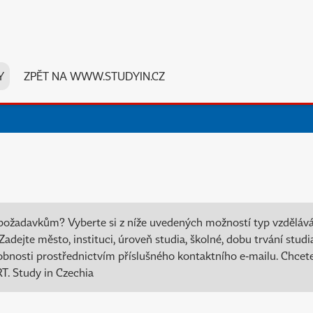
Y
ZPĚT NA WWW.STUDYIN.CZ
požadavkům? Vyberte si z níže uvedených možností typ vzdělávání
adejte město, instituci, úroveň studia, školné, dobu trvání stud
drobnosti prostřednictvím příslušného kontaktního e-mailu. Chcete
. Study in Czechia