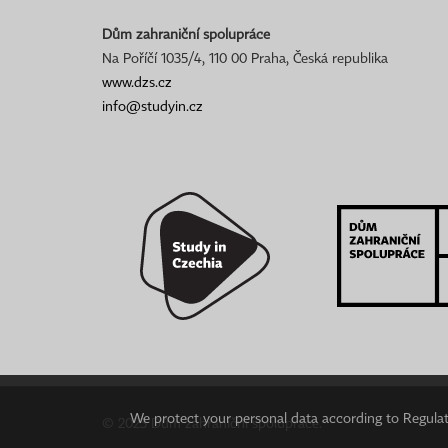
Dům zahraniční spolupráce
Na Poříčí 1035/4, 110 00 Praha, Česká republika
www.dzs.cz
info@studyin.cz
We protect your personal data according to Regulati
© 2023 Dům zahraniční spolupráce.