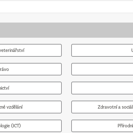
veterinářství
právo
ictví
né vzdělání
Zdravotní a sociál
logie (ICT)
Přírodn