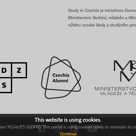
Study in Czechia je iniciativou Domu
Ministerstvo školství, mládeže a těl
výběru vysoké školy a studijního pr
This website is using cookies.
on 95/46/ES (GDPR). This portal is using cookies solely to maintain its c
Continue